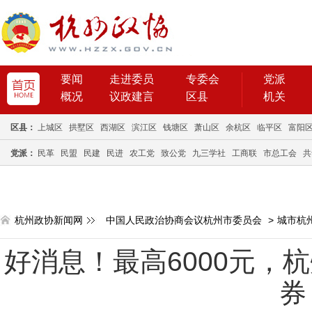
要闻
走进委员
专委会
党派
概况
议政建言
区县
机关
区县：
上城区
拱墅区
西湖区
滨江区
钱塘区
萧山区
余杭区
临平区
富阳
党派：
民革
民盟
民建
民进
农工党
致公党
九三学社
工商联
市总工会
共
杭州政协新闻网
中国人民政治协商会议杭州市委员会
>
城市杭
好消息！最高6000元，
券