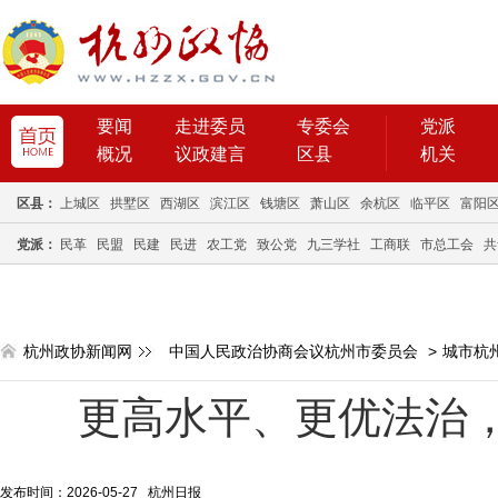
要闻
走进委员
专委会
党派
概况
议政建言
区县
机关
区县：
上城区
拱墅区
西湖区
滨江区
钱塘区
萧山区
余杭区
临平区
富阳
党派：
民革
民盟
民建
民进
农工党
致公党
九三学社
工商联
市总工会
共
杭州政协新闻网
中国人民政治协商会议杭州市委员会
>
城市杭
更高水平、更优法治
发布时间：2026-05-27 杭州日报