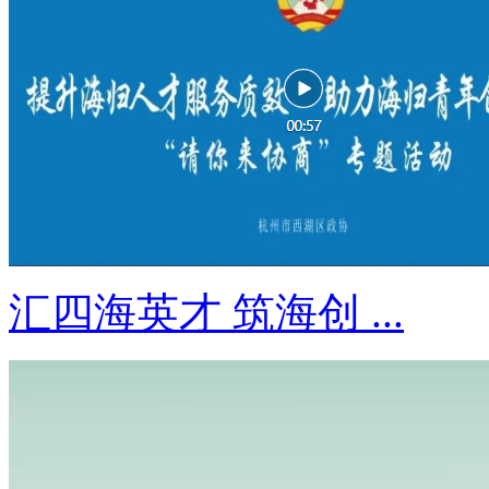
汇四海英才 筑海创 ...