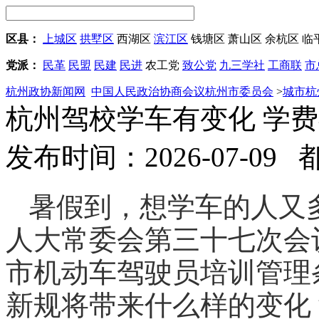
区县：
上城区
拱墅区
西湖区
滨江区
钱塘区
萧山区
余杭区
临
党派：
民革
民盟
民建
民进
农工党
致公党
九三学社
工商联
市
杭州政协新闻网
中国人民政治协商会议杭州市委员会
>
城市杭
杭州驾校学车有变化 学费
发布时间：2026-07-09
暑假到，想学
车的人又
人大常委会第三十七次会
市机动车驾驶员培训管理
新规将带来什么样的变化