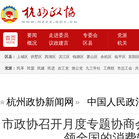
要闻
走进委员
专委会
党派
概况
议政建言
区县
机关
区县：
上城区
拱墅区
西湖区
滨江区
钱塘区
萧山区
余杭区
临平区
富阳
党派：
民革
民盟
民建
民进
农工党
致公党
九三学社
工商联
市总工会
共
杭州政协新闻网
中国人民政
市政协召开月度专题协商
领全国的消费