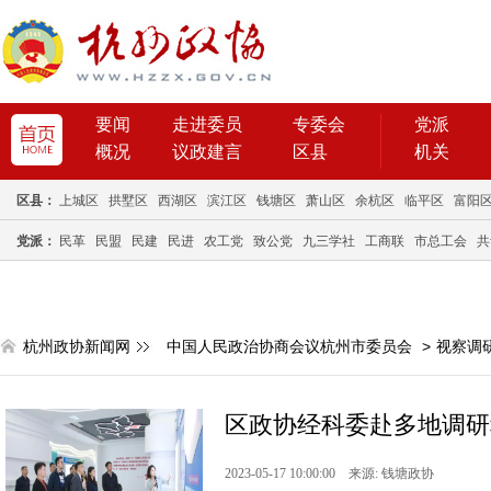
要闻
走进委员
专委会
党派
概况
议政建言
区县
机关
区县：
上城区
拱墅区
西湖区
滨江区
钱塘区
萧山区
余杭区
临平区
富阳
党派：
民革
民盟
民建
民进
农工党
致公党
九三学社
工商联
市总工会
共
杭州政协新闻网
中国人民政治协商会议杭州市委员会
>
视察调
区政协经科委赴多地调研
2023-05-17 10:00:00 来源: 钱塘政协