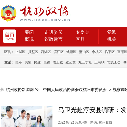
要闻
走进委员
专委会
党派
概况
议政建言
区县
机关
区县：
上城区
拱墅区
西湖区
滨江区
钱塘区
萧山区
余杭区
临平区
富阳
党派：
民革
民盟
民建
民进
农工党
致公党
九三学社
工商联
市总工会
共
杭州政协新闻网
中国人民政治协商会议杭州市委员会
>
视察调
马卫光赴淳安县调研：发
2022-08-22 09:00:00 来源: 杭州政协