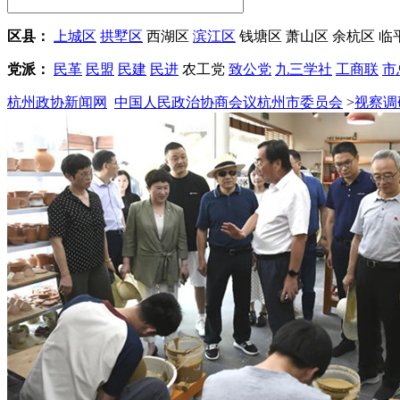
区县：
上城区
拱墅区
西湖区
滨江区
钱塘区
萧山区
余杭区
临
党派：
民革
民盟
民建
民进
农工党
致公党
九三学社
工商联
市
杭州政协新闻网
中国人民政治协商会议杭州市委员会
>
视察调