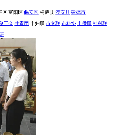
平区
富阳区
临安区
桐庐县
淳安县
建德市
总工会
共青团
市妇联
市文联
市科协
市侨联
社科联
研