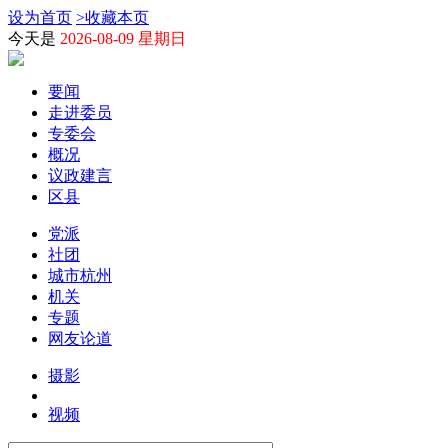
设为首页
>
收藏本页
今天是
2026-08-09 星期日
要闻
走进委员
专委会
概况
议政建言
区县
党派
社团
城市杭州
机关
专题
网友论道
摄影
视频