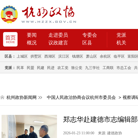
要闻
走进委员
专委会
党派
概况
议政建言
区县
机关
区县：
上城区
拱墅区
西湖区
滨江区
钱塘区
萧山区
余杭区
临平区
富阳
党派：
民革
民盟
民建
民进
农工党
致公党
九三学社
工商联
市总工会
共
杭州政协新闻网
中国人民政治协商会议杭州市委员会
>
视察调
郑志华赴建德市志编辑部
2026-01-23 11:00:00 来源: 建德政协