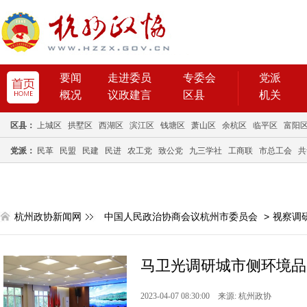
要闻
走进委员
专委会
党派
概况
议政建言
区县
机关
区县：
上城区
拱墅区
西湖区
滨江区
钱塘区
萧山区
余杭区
临平区
富阳
党派：
民革
民盟
民建
民进
农工党
致公党
九三学社
工商联
市总工会
共
杭州政协新闻网
中国人民政治协商会议杭州市委员会
>
视察调
马卫光调研城市侧环境品质
2023-04-07 08:30:00 来源: 杭州政协