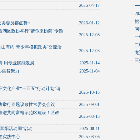
2026-04-17
·
一
·
2
·
把
政协委员都点赞~
2026-01-12
·
闸
湖区政协举行“请你来协商”专题
2025-12-08
·
一
·
二
“君山有约·青少年模拟政协”交流活
2025-12-03
·
龙
·
三
情 用专业赋能发展
2025-11-14
协集智聚力
2025-11-04
文化产业“十五五”行动计划“请
2025-10-15
协举行专题议政性常委会会议
2025-09-01
推进共同富裕示范区建设！区政
2025-08-13
富阳活动周”启动
2025-08-11
主实践中心
2025-08-06