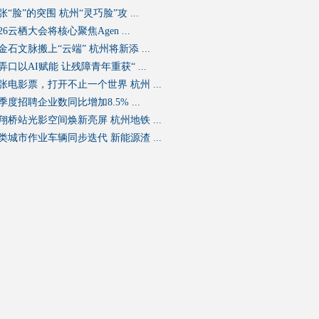
张“脸”的突围 杭州“灵巧脸”攻 ...
026云栖大会将核心聚焦Agen ...
金石文脉搬上“云端” 杭州将新添 ...
弄口以AI赋能 让残障青年重获“ ...
张电影票，打开不止一个世界 杭州 ...
季度招聘企业数同比增加8.5% ...
翔桥站光影空间焕新亮屏 杭州地铁 ...
类城市作业车辆同步迭代 新能源渣 ...