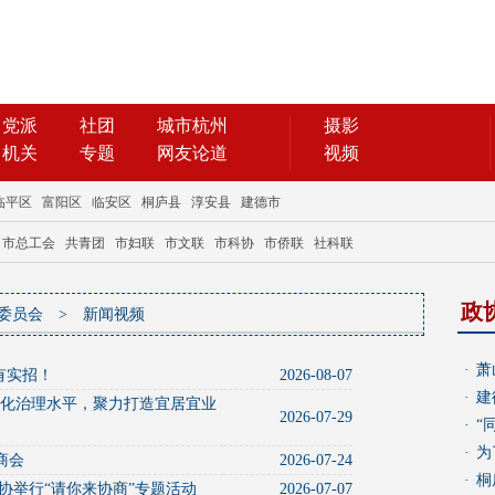
政
委员会
>
新闻视频
·
萧
有实招！
2026-08-07
·
建
细化治理水平，聚力打造宜居宜业
2026-07-29
·
“
·
为
商会
2026-07-24
·
桐
协举行“请你来协商”专题活动
2026-07-07