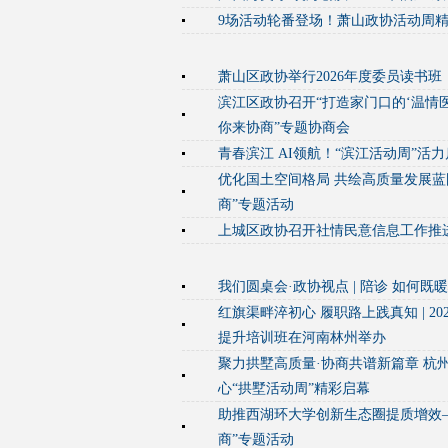
9场活动轮番登场！萧山政协活动周
萧山区政协举行2026年度委员读书班
滨江区政协召开“打造家门口的‘温情医
你来协商”专题协商会
青春滨江 AI领航！“滨江活动周”活
优化国土空间格局 共绘高质量发展蓝
商”专题活动
上城区政协召开社情民意信息工作推
我们圆桌会·政协视点 | 陪诊 如何既
红旗渠畔淬初心 履职路上践真知 | 2
提升培训班在河南林州举办
聚力拱墅高质量·协商共谱新篇章 杭
心“拱墅活动周”精彩启幕
助推西湖环大学创新生态圈提质增效
商”专题活动