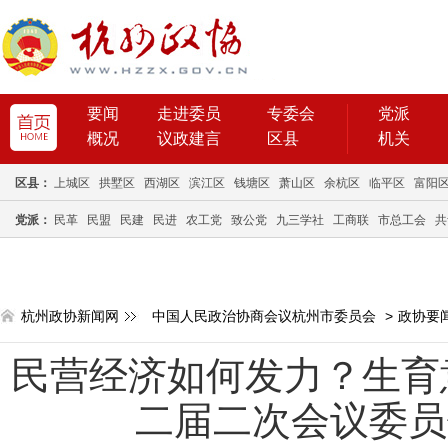
要闻
走进委员
专委会
党派
概况
议政建言
区县
机关
区县：
上城区
拱墅区
西湖区
滨江区
钱塘区
萧山区
余杭区
临平区
富阳
党派：
民革
民盟
民建
民进
农工党
致公党
九三学社
工商联
市总工会
共
杭州政协新闻网
中国人民政治协商会议杭州市委员会
>
政协要
民营经济如何发力？生育
二届二次会议委员