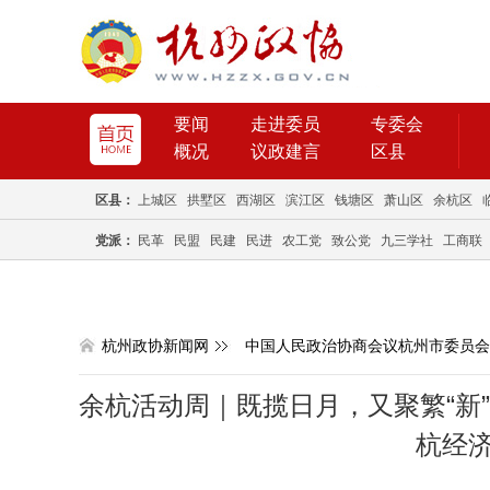
要闻
走进委员
专委会
概况
议政建言
区县
区县：
上城区
拱墅区
西湖区
滨江区
钱塘区
萧山区
余杭区
党派：
民革
民盟
民建
民进
农工党
致公党
九三学社
工商联
杭州政协新闻网
中国人民政治协商会议杭州市委员会
余杭活动周｜既揽日月，又聚繁“新
杭经