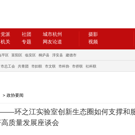
党派
社团
城市杭州
摄影
机关
专题
网友论道
视频
临平区
富阳区
临安区
桐庐县
淳安县
建德市
市总工会
共青团
市妇联
市文联
市科协
市侨联
社科联
>
政协要闻
”——环之江实验室创新生态圈如何支撑和
济高质量发展座谈会