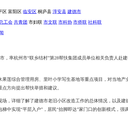
平区
富阳区
临安区
桐庐县
淳安县
建德市
总工会
共青团
市妇联
市文联
市科协
市侨联
社科联
闻
市，率杭州市“联乡结村”第28帮扶集团成员单位相关负责人赴
水果莲综合管理用房、里叶小学写生基地等重点项目，对当地产
重点方向提出帮扶举措和建议。
现场，详细了解了建德市老旧小区改造工作的总体情况，以及建
梯中实现“平层入户”，居民“抬脚即达”家门口的创新模式，强