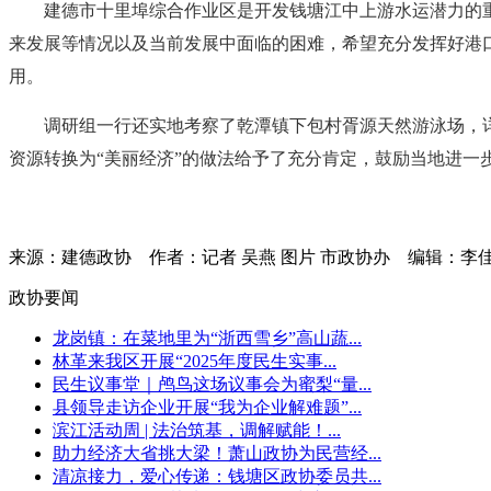
建德市十里埠综合作业区是开发钱塘江中上游水运潜力的
来发展等情况以及当前发展中面临的困难，希望充分发挥好港
用。
调研组一行还实地考察了乾潭镇下包村胥源天然游泳场，
资源转换为“美丽经济”的做法给予了充分肯定，鼓励当地进一
来源：建德政协
作者：记者 吴燕 图片 市政协办
编辑：李
政协要闻
龙岗镇：在菜地里为“浙西雪乡”高山蔬...
林革来我区开展“2025年度民生实事...
民生议事堂｜鸬鸟这场议事会为蜜梨“量...
县领导走访企业开展“我为企业解难题”...
滨江活动周 | 法治筑基，调解赋能！...
助力经济大省挑大梁！萧山政协为民营经...
清凉接力，爱心传递：钱塘区政协委员共...