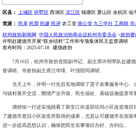
区县：
上城区
拱墅区
西湖区
滨江区
钱塘区
萧山区
余杭区
临
党派：
民革
民盟
民建
民进
农工党
致公党
九三学社
工商联
市
杭州政协新闻网
中国人民政治协商会议杭州市委员会
>
政协要
许明赴建德市开展“联乡结村”工作和专项集体民主监督调研
发布时间：2025-07-18 建德政协
7月16日，杭州市政协党组副书记、副主席许明带队赴建德
督调研。市政协副主席汪华瑛、叶强陪同调研。
当天上午，许明一行先后实地调研了莲子农事服务中心、
与镇村展开交流，围绕产业升级、民生福祉、基础设施提质等
调研组一行还实地踏看了新安江街道邵坑坞小区改造项目
了建德市老旧小区改造所取得的成果，尤其认可建德市在加装电
进一步提高思想认识，确保把民生实事项目办好、办到位。