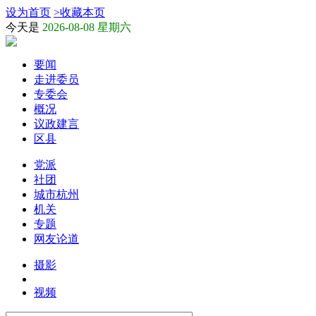
设为首页
>
收藏本页
今天是
2026-08-08 星期六
要闻
走进委员
专委会
概况
议政建言
区县
党派
社团
城市杭州
机关
专题
网友论道
摄影
视频