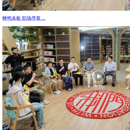
蝉鸣未歇 职场序章 ...