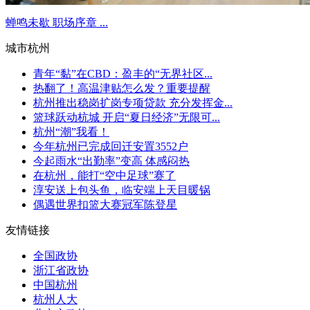
蝉鸣未歇 职场序章 ...
城市杭州
青年“黏”在CBD：盈丰的“无界社区...
热翻了！高温津贴怎么发？重要提醒
杭州推出稳岗扩岗专项贷款 充分发挥金...
篮球跃动杭城 开启“夏日经济”无限可...
杭州“潮”我看！
今年杭州已完成回迁安置3552户
今起雨水“出勤率”变高 体感闷热
在杭州，能打“空中足球”赛了
淳安送上包头鱼，临安端上天目暖锅
偶遇世界扣篮大赛冠军陈登星
友情链接
全国政协
浙江省政协
中国杭州
杭州人大