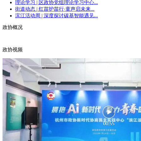
理论学习 | 区政协党组理论学习中心...
街道动态 | 红苗护苗行·童声启未来...
滨江活动周 | 深度探讨碳基智能遇见...
政协概况
政协视频