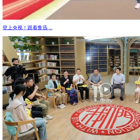
登上央视！跟着鲁迅 ...