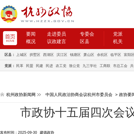
要闻
走进委员
专委会
党派
概况
议政建言
区县
机关
区县：
上城区
拱墅区
西湖区
滨江区
钱塘区
萧山区
余杭区
临平区
富阳
党派：
民革
民盟
民建
民进
农工党
致公党
九三学社
工商联
市总工会
共
杭州政协新闻网
中国人民政治协商会议杭州市委员会
>
政协要
市政协十五届四次会议
发布时间：2025-09-30 建德政协