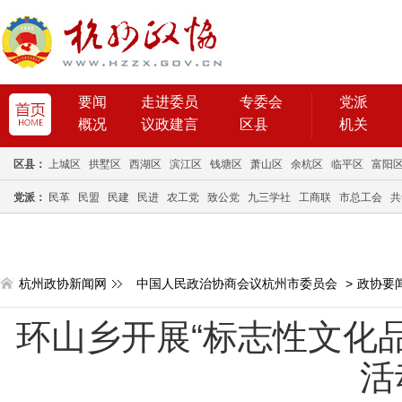
要闻
走进委员
专委会
党派
概况
议政建言
区县
机关
区县：
上城区
拱墅区
西湖区
滨江区
钱塘区
萧山区
余杭区
临平区
富阳
党派：
民革
民盟
民建
民进
农工党
致公党
九三学社
工商联
市总工会
共
杭州政协新闻网
中国人民政治协商会议杭州市委员会
>
政协要
环山乡开展“标志性文化
活