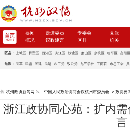
要闻
走进委员
专委会
党派
概况
议政建言
区县
机关
区县：
上城区
拱墅区
西湖区
滨江区
钱塘区
萧山区
余杭区
临平区
富阳
党派：
民革
民盟
民建
民进
农工党
致公党
九三学社
工商联
市总工会
共
杭州政协新闻网
中国人民政治协商会议杭州市委员会
>
政协要
浙江政协同心苑：扩内需
言