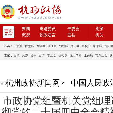
要闻
走进委员
专委会
党派
概况
议政建言
区县
机关
区县：
上城区
拱墅区
西湖区
滨江区
钱塘区
萧山区
余杭区
临平区
富阳
党派：
民革
民盟
民建
民进
农工党
致公党
九三学社
工商联
市总工会
共
杭州政协新闻网
中国人民政
市政协党组暨机关党组理
彻党的二十届四中全会精