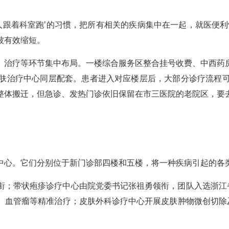
人跟着科室跑’的习惯，把所有相关的疾病集中在一起，就医便
被有效缩短。
、治疗等环节集中布局。一楼综合服务区整合挂号收费、中西药
肤治疗中心同层配套。患者进入对应楼层后，大部分诊疗流程
整体搬迁，但急诊、发热门诊依旧保留在市三医院的老院区，要
中心。它们分别位于新门诊部四楼和五楼，将一种疾病引起的各类
衔；带状疱疹诊疗中心由院党委书记张祖勇领衔，团队入选浙江省
、血管瘤等精准治疗；皮肤外科诊疗中心开展皮肤肿物微创切除及