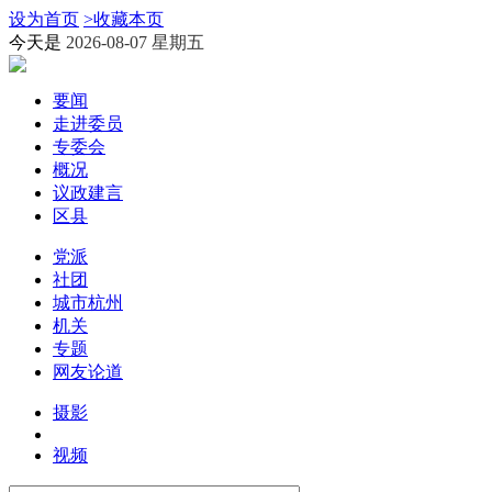
设为首页
>
收藏本页
今天是
2026-08-07 星期五
要闻
走进委员
专委会
概况
议政建言
区县
党派
社团
城市杭州
机关
专题
网友论道
摄影
视频