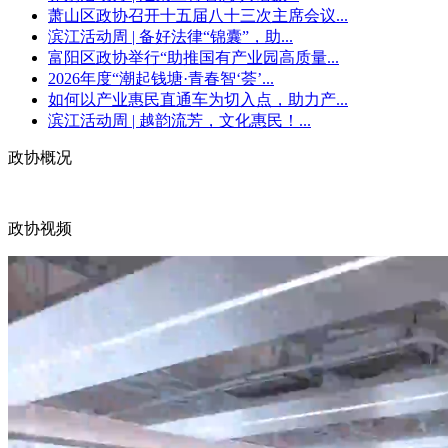
萧山区政协召开十五届八十三次主席会议...
滨江活动周 | 备好法律“锦囊”，助...
富阳区政协举行“助推国有产业园高质量...
2026年度“潮起钱塘·青春智‘荟’...
如何以产业惠民直通车为切入点，助力产...
滨江活动周 | 越韵流芳，文化惠民！...
政协概况
政协视频