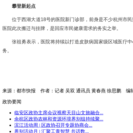
攀登新起点
位于西湖大道18号的医院新门诊部，前身是不少杭州市民
医院此次搬迁与挂牌，是回应市民健康需求的务实之举。
张祖勇表示，医院将持续以打造皮肤病国家级区域医疗中
务。
来源：都市快报
作者：记者 吴双 通讯员 黄春燕 徐思鹏
编
政协要闻
临安区政协主席会议视察天目山文旅融合...
余杭区政协农林和资源环境界别组持续聚...
滨江活动周 | 区政协召开专题协商会...
界别活动月 | 汇聚工青智慧 共话数...