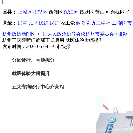
区县：
上城区
拱墅区
西湖区
滨江区
钱塘区
萧山区
余杭区
临
党派：
民革
民盟
民建
民进
农工党
致公党
九三学社
工商联
市
杭州政协新闻网
中国人民政治协商会议杭州市委员会
>
摄影
杭州三医院新门诊部正式启用 就医体验大幅提升
发布时间：2026-06-04 都市快报
分区诊疗、号源摊分
就医体验大幅提升
五大专病诊疗中心齐亮相