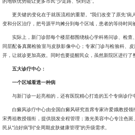
的地铁优势能让更多市民“少走路、快到达”。
更关键的变化在于就医流程的重塑。“我们改变了原先‘病
变和分区治疗，把号源平均摊分到每个区域，患者的等待时间
实际上，新门诊部每个楼层都围绕核心学科将问诊、检查
同层配备真菌检验室与皮肤影像中心；专家门诊与检验科、皮
开，让就诊更加高效。同时也要提醒民众，虽然新院区进行了
五大诊疗中心：
一个区域看透一种病
与新门诊一起亮相的，还有医院精心打造的五个专病诊疗
白癜风诊疗中心由全国白癜风研究首席专家许爱娥教授领
宋秀祖教授领衔，提供脱发全程管理；激光美容中心专注色斑
民从“治好病”到“全周期皮肤健康管理”的升级需求。