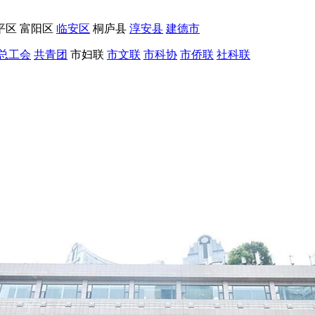
平区
富阳区
临安区
桐庐县
淳安县
建德市
总工会
共青团
市妇联
市文联
市科协
市侨联
社科联