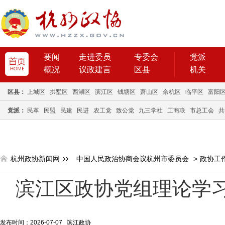
要闻
走进委员
专委会
党派
概况
议政建言
区县
机关
区县：
上城区
拱墅区
西湖区
滨江区
钱塘区
萧山区
余杭区
临平区
富阳
党派：
民革
民盟
民建
民进
农工党
致公党
九三学社
工商联
市总工会
共
杭州政协新闻网
中国人民政治协商会议杭州市委员会
>
政协工
滨江区政协党组理论学
发布时间：2026-07-07 滨江政协