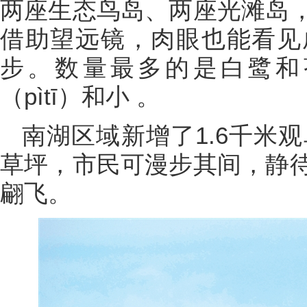
两座生态鸟岛、两座光滩岛
借助望远镜，肉眼也能看见
步。数量最多的是白鹭和
（pìtī）和小 。
南湖区域新增了1.6千米观
草坪，市民可漫步其间，静
翩飞。