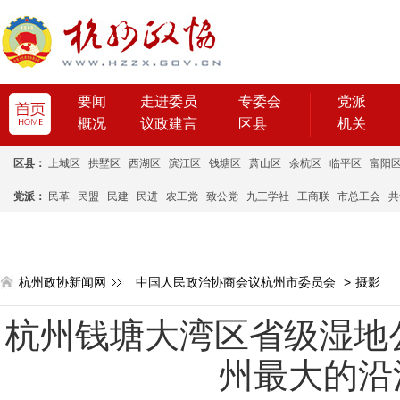
要闻
走进委员
专委会
党派
概况
议政建言
区县
机关
区县：
上城区
拱墅区
西湖区
滨江区
钱塘区
萧山区
余杭区
临平区
富阳
党派：
民革
民盟
民建
民进
农工党
致公党
九三学社
工商联
市总工会
共
杭州政协新闻网
中国人民政治协商会议杭州市委员会
>
摄影
杭州钱塘大湾区省级湿地
州最大的沿