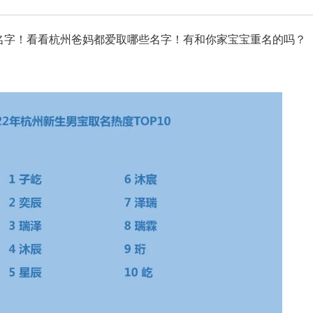
款”名字！看看杭州爸妈都爱取哪些名字！有和你家宝宝重名的吗？