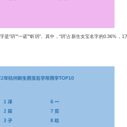
“玥”“一诺”“昕玥”。其中，“玥”占新生女宝名字的0.36% ，