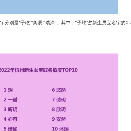
别是“子屹”“奕辰”“瑞泽”。其中，“子屹”占新生男宝名字的0.2