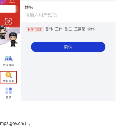
ps.gov.cn/）。