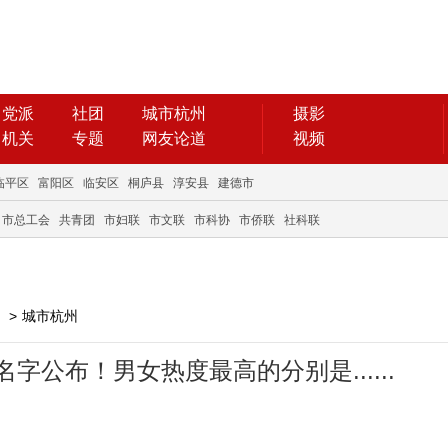
党派
社团
城市杭州
摄影
机关
专题
网友论道
视频
临平区
富阳区
临安区
桐庐县
淳安县
建德市
市总工会
共青团
市妇联
市文联
市科协
市侨联
社科联
>
城市杭州
名字公布！男女热度最高的分别是......