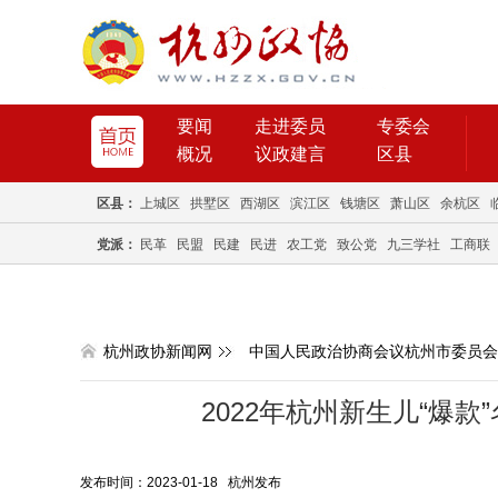
要闻
走进委员
专委会
概况
议政建言
区县
区县：
上城区
拱墅区
西湖区
滨江区
钱塘区
萧山区
余杭区
党派：
民革
民盟
民建
民进
农工党
致公党
九三学社
工商联
杭州政协新闻网
中国人民政治协商会议杭州市委员会
2022年杭州新生儿“爆款”
发布时间：2023-01-18 杭州发布