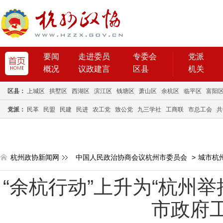
要闻
走进委员
专委会
党派
概况
议政建言
区县
机关
区县：
上城区
拱墅区
西湖区
滨江区
钱塘区
萧山区
余杭区
临平区
富阳
党派：
民革
民盟
民建
民进
农工党
致公党
九三学社
工商联
市总工会
共
杭州政协新闻网
中国人民政治协商会议杭州市委员会
>
城市杭
“余杭行动”上升为“杭州举
市政府