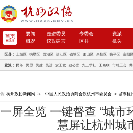
要闻
走进委员
专委会
党派
概况
议政建言
区县
机关
区县：
上城区
拱墅区
西湖区
滨江区
钱塘区
萧山区
余杭区
临平区
富阳
党派：
民革
民盟
民建
民进
农工党
致公党
九三学社
工商联
市总工会
共
杭州政协新闻网
中国人民政治协商会议杭州市委员会
>
城市杭
一屏全览 一键督查 “城市
慧屏让杭州城市