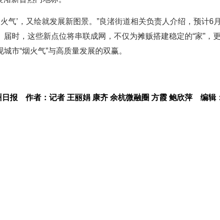
烟火气’，又绘就发展新图景。”良渚街道相关负责人介绍，预计6
届时，这些新点位将串联成网，不仅为摊贩搭建稳定的“家”，
城市“烟火气”与高质量发展的双赢。
州日报
作者：记者 王丽娟 康齐 余杭微融圈 方霞 鲍欣萍
编辑