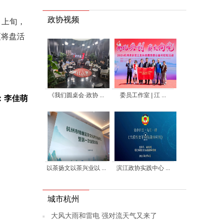
政协视频
月上旬，
更将盘活
《我们圆桌会·政协 ...
委员工作室 | 江 ...
：李佳萌
以茶扬文以茶兴业以 ...
滨江政协实践中心 ...
城市杭州
大风大雨和雷电 强对流天气又来了