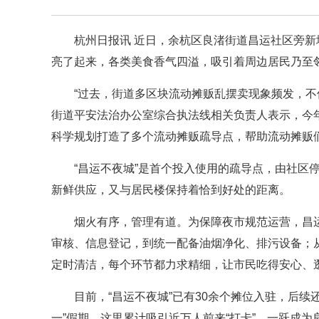
杭州日报讯 近日，余杭区良渚街道昌运社区旁新
亮了起来，各类美食香气四溢，吸引着周边居民乃至邻
“过去，街道多区块流动摊贩乱摆卖现象频发，不
街道平安法治办公室综合执法线相关负责人表示，今年
科学规划打造了多个流动摊贩疏导点，帮助流动摊贩们
“昌运不夜城”是首个投入使用的疏导点，由社区
新鲜供应，又与居民楼保持着恰到好处的距离。
烟火有序，管理有道。为保障夜市规范运营，昌
审核、信息登记，到统一配备油烟净化、排污设备；
定时清洁，每个环节都力求精细，让市民吃得安心、
目前，“昌运不夜城”已有30余个摊位入驻，后续
一”假期，这里累计吸引近万人前来“打卡”，一跃成为