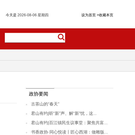
今天是
2026-08-06 星期四
设为首页
>
收藏本页
政协要闻
古茶山的“春天”
君山有约|听“新”声、解“新”忧，这...
君山有约|百江镇民生议事堂：聚焦共富...
书香政协·同心悦读丨匠心西湖：做雕版...