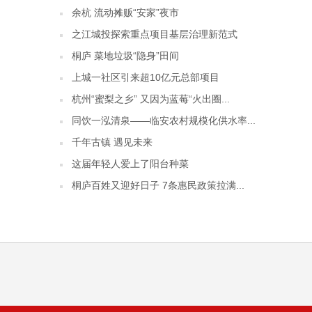
余杭 流动摊贩“安家”夜市
之江城投探索重点项目基层治理新范式
桐庐 菜地垃圾“隐身”田间
上城一社区引来超10亿元总部项目
杭州“蜜梨之乡” 又因为蓝莓“火出圈...
同饮一泓清泉——临安农村规模化供水率...
千年古镇 遇见未来
这届年轻人爱上了阳台种菜
桐庐百姓又迎好日子 7条惠民政策拉满...