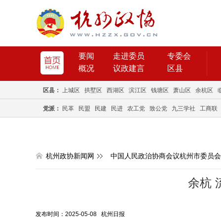
要闻
走进委员
专委会
概况
议政建言
区县
区县：
上城区
拱墅区
西湖区
滨江区
钱塘区
萧山区
余杭区
党派：
民革
民盟
民建
民进
农工党
致公党
九三学社
工商联
杭州政协新闻网
中国人民政治协商会议杭州市委员会
余杭 
发布时间：2025-05-08 杭州日报