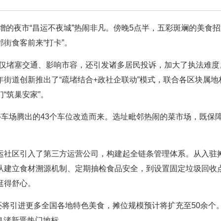
增的夜市“昌运不夜城”热闹非凡。傍晚5点半，五彩斑斓的美食
街食客前来“打卡”。
仅堵塞交通、影响市容，还引发诸多居民投诉，加大了执法难度
街道创新推出了“疏堵结合+政社企联动”模式，联合各区块属地
“筑巢安家”。
停车场腾出的43个车位改造而来。选址毗邻热闹的菜市场，既保
运社区引入了第三方运营公司，构建起全链条管理体系。从入驻
从建立食材溯源机制、定期抽检食品安全，到设置固定垃圾回收
逛得舒心。
还将引进更多全国各地特色美食，摊位规模预计将扩充至50余个。
良渚新晋热门地标。