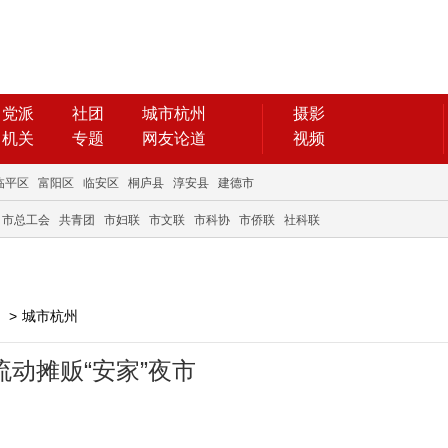
党派
社团
城市杭州
摄影
机关
专题
网友论道
视频
临平区
富阳区
临安区
桐庐县
淳安县
建德市
市总工会
共青团
市妇联
市文联
市科协
市侨联
社科联
>
城市杭州
流动摊贩“安家”夜市