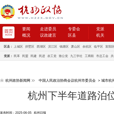
要闻
走进委员
专委会
党派
概况
议政建言
区县
机关
区县：
上城区
拱墅区
西湖区
滨江区
钱塘区
萧山区
余杭区
临平区
富阳
党派：
民革
民盟
民建
民进
农工党
致公党
九三学社
工商联
市总工会
共
杭州政协新闻网
中国人民政治协商会议杭州市委员会
>
城市杭
杭州下半年道路泊
发布时间：2025-06-05 杭州日报