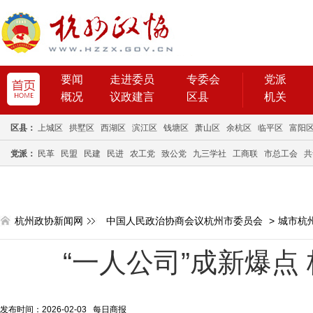
要闻
走进委员
专委会
党派
概况
议政建言
区县
机关
区县：
上城区
拱墅区
西湖区
滨江区
钱塘区
萧山区
余杭区
临平区
富阳
党派：
民革
民盟
民建
民进
农工党
致公党
九三学社
工商联
市总工会
共
杭州政协新闻网
中国人民政治协商会议杭州市委员会
>
城市杭
“一人公司”成新爆点
发布时间：2026-02-03 每日商报