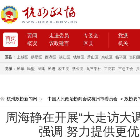
要闻
走进委员
专委会
党派
概况
议政建言
区县
机关
区县：
上城区
拱墅区
西湖区
滨江区
钱塘区
萧山区
余杭区
临平区
富阳
党派：
民革
民盟
民建
民进
农工党
致公党
九三学社
工商联
市总工会
共
杭州政协新闻网
中国人民政治协商会议杭州市委员会
>
政协要
周海静在开展“大走访大
强调 努力提供更