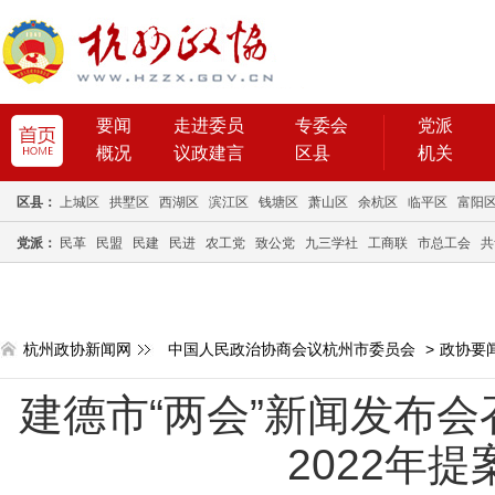
要闻
走进委员
专委会
党派
概况
议政建言
区县
机关
区县：
上城区
拱墅区
西湖区
滨江区
钱塘区
萧山区
余杭区
临平区
富阳
党派：
民革
民盟
民建
民进
农工党
致公党
九三学社
工商联
市总工会
共
杭州政协新闻网
中国人民政治协商会议杭州市委员会
>
政协要
建德市“两会”新闻发布
2022年