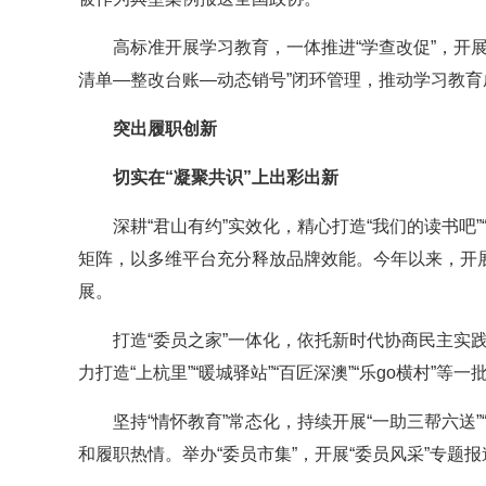
高标准开展学习教育，一体推进“学查改促”，开
清单—整改台账—动态销号”闭环管理，推动学习教
突出履职创新
切实在“凝聚共识”上出彩出新
深耕“君山有约”实效化，精心打造“我们的读书吧”“我
矩阵，以多维平台充分释放品牌效能。今年以来，开展
展。
打造“委员之家”一体化，依托新时代协商民主实
力打造“上杭里”“暖城驿站”“百匠深澳”“乐go横村
坚持“情怀教育”常态化，持续开展“一助三帮六送
和履职热情。举办“委员市集”，开展“委员风采”专题