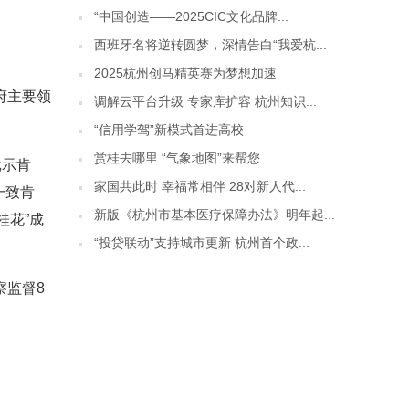
“中国创造——2025CIC文化品牌...
西班牙名将逆转圆梦，深情告白“我爱杭...
2025杭州创马精英赛为梦想加速
府主要领
调解云平台升级 专家库扩容 杭州知识...
“信用学驾”新模式首进高校
赏桂去哪里 “气象地图”来帮您
批示肯
家国共此时 幸福常相伴 28对新人代...
一致肯
新版《杭州市基本医疗保障办法》明年起...
桂花”成
“投贷联动”支持城市更新 杭州首个政...
察监督8
。