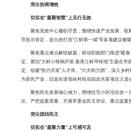
突出协商增效
切实在“凝聚智慧”上见行见效
聚焦党政中心履职尽责，围绕快递产业发展、歌
导批示肯定，提出的打造“江鲜第一城”等多项建议被
聚焦重点难点解忧破题，联动职能部门推进“暖食
定。紧扣“大鲜小辣桐庐菜 最美江鲜寻味地”主题在
定。组建“协力共富”人才库、“六大助力团”，深入乡
为富民产业，旧县街道母岭村桂花助农共富项目入选省
聚焦民生改善倾心倾力，围绕住宅小区综合改一
次。严把提案质量，开展常委会民主评议、重点提案
突出团结民主
切实在“凝聚力量”上可感可及