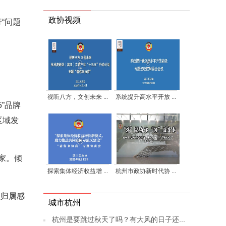
政协视频
“问题
视听八方，文创未来 ...
系统提升高水平开放 ...
5”品牌
区域发
家。倾
探索集体经济收益增 ...
杭州市政协新时代协 ...
员归属感
城市杭州
杭州是要跳过秋天了吗？有大风的日子还...