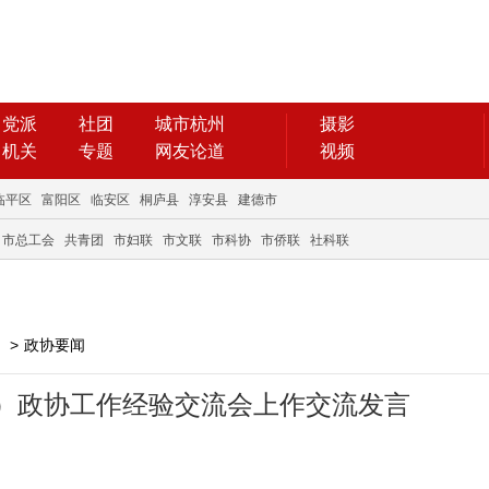
党派
社团
城市杭州
摄影
机关
专题
网友论道
视频
临平区
富阳区
临安区
桐庐县
淳安县
建德市
市总工会
共青团
市妇联
市文联
市科协
市侨联
社科联
>
政协要闻
）政协工作经验交流会上作交流发言