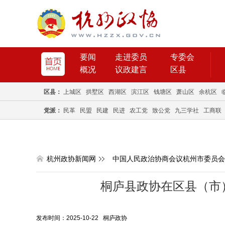
要闻
走进委员
专委会
概况
议政建言
区县
区县：
上城区
拱墅区
西湖区
滨江区
钱塘区
萧山区
余杭区
党派：
民革
民盟
民建
民进
农工党
致公党
九三学社
工商联
杭州政协新闻网
中国人民政治协商会议杭州市委员会
桐庐县政协在区县（市
发布时间：2025-10-22 桐庐政协