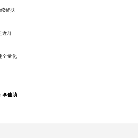
持续帮扶
走近群
健全量化
：李佳萌