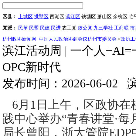
区县：
上城区
拱墅区
西湖区
滨江区
钱塘区
萧山区
余杭区
临
党派：
民革
民盟
民建
民进
农工党
致公党
九三学社
工商联
市
杭州政协新闻网
中国人民政治协商会议杭州市委员会
>
政协工
滨江活动周 | 一个人+A
OPC新时代
发布时间：2026-06-02
6月1日上午，区政协
践中心举办“青春讲堂·每
局长曾阳，浙大管院ED