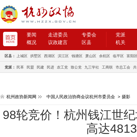
要闻
走进委员
专委会
党派
概况
议政建言
区县
机关
区县：
上城区
拱墅区
西湖区
滨江区
钱塘区
萧山区
余杭区
临平区
富阳
党派：
民革
民盟
民建
民进
农工党
致公党
九三学社
工商联
市总工会
共
杭州政协新闻网
中国人民政治协商会议杭州市委员会
>
摄影
98轮竞价！杭州钱江世
高达481