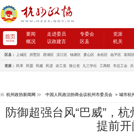
要闻
走进委员
专委会
党派
概况
议政建言
区县
机关
区县：
上城区
拱墅区
西湖区
滨江区
钱塘区
萧山区
余杭区
临平区
富阳
党派：
民革
民盟
民建
民进
农工党
致公党
九三学社
工商联
市总工会
共
杭州政协新闻网
中国人民政治协商会议杭州市委员会
>
城市杭
防御超强台风“巴威”，
提前开