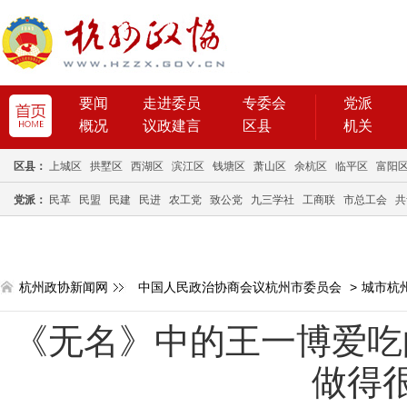
要闻
走进委员
专委会
党派
概况
议政建言
区县
机关
区县：
上城区
拱墅区
西湖区
滨江区
钱塘区
萧山区
余杭区
临平区
富阳
党派：
民革
民盟
民建
民进
农工党
致公党
九三学社
工商联
市总工会
共
杭州政协新闻网
中国人民政治协商会议杭州市委员会
>
城市杭
《无名》中的王一博爱吃
做得