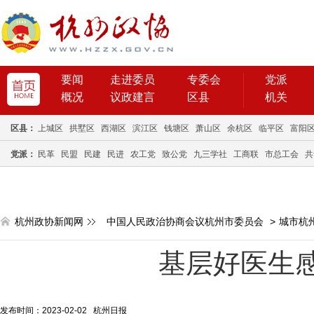
要闻
走进委员
专委会
党派
概况
议政建言
区县
机关
区县：
上城区
拱墅区
西湖区
滨江区
钱塘区
萧山区
余杭区
临平区
富阳
党派：
民革
民盟
民建
民进
农工党
致公党
九三学社
工商联
市总工会
共
杭州政协新闻网
中国人民政治协商会议杭州市委员会
>
城市杭
基层好医生
发布时间：2023-02-02 杭州日报