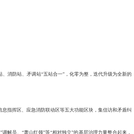
、消防站、矛调站“五站合一”，化零为整，迭代升级为全新的
信息指挥区、应急消防联动区等五大功能区块，集信访和矛盾纠
”调解员、“萧山红领”等“相对独立”的基层治理力量整合起来，