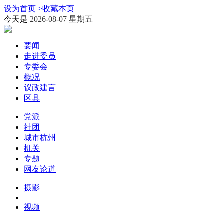
设为首页
>
收藏本页
今天是
2026-08-07 星期五
要闻
走进委员
专委会
概况
议政建言
区县
党派
社团
城市杭州
机关
专题
网友论道
摄影
视频