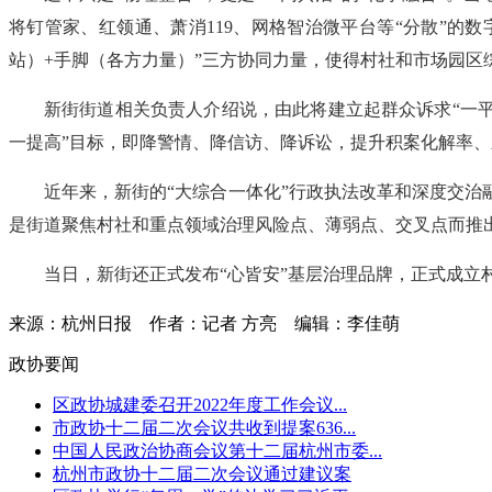
将钉管家、红领通、萧消119、网格智治微平台等“分散”的
站）+手脚（各方力量）”三方协同力量，使得村社和市场园区
新街街道相关负责人介绍说，由此将建立起群众诉求“一平
一提高”目标，即降警情、降信访、降诉讼，提升积案化解率
近年来，新街的“大综合一体化”行政执法改革和深度交治
是街道聚焦村社和重点领域治理风险点、薄弱点、交叉点而推出的
当日，新街还正式发布“心皆安”基层治理品牌，正式成立村
来源：杭州日报
作者：记者 方亮
编辑：李佳萌
政协要闻
区政协城建委召开2022年度工作会议...
市政协十二届二次会议共收到提案636...
中国人民政治协商会议第十二届杭州市委...
杭州市政协十二届二次会议通过建议案