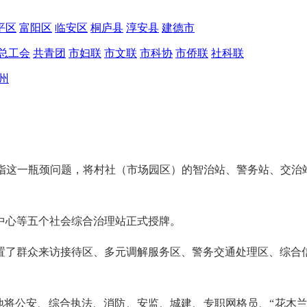
平区
富阳区
临安区
桐庐县
淳安县
建德市
总工会
共青团
市妇联
市文联
市科协
市侨联
社科联
州
指这一瓶颈问题，将村社（市场园区）的智治站、警务站、交治站
中心等五个社会综合治理站正式授牌。
置了群众来访接待区、多元调解服务区、警务交通处理区、综合
。
当地将公安、综合执法、消防、安监、城建、专职网格员、“花木兰