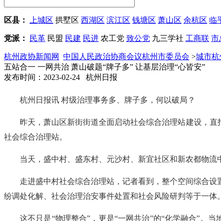
区县：
上城区
拱墅区
西湖区
滨江区
钱塘区
萧山区
余杭区
临
党派：
民革
民盟
民建
民进
农工党
致公党
九三学社
工商联
市
杭州政协新闻网
中国人民政治协商会议杭州市委员会
>
城市杭
五站合一 一网共治 萧山破题“牌子多” 让基层治理“心皆安”
发布时间：2023-02-24 杭州日报
杭州日报讯 村级治理事务多、牌子多，何以破局？
昨天，萧山区新街街道全面启动社会综合治理站建设，直
社会综合治理站。
当天，盛中村、盛东村、元沙村、新宜社区和新农都物流
走进盛中村社会综合治理站，记者看到，整个空间综合设
纷调处化解、社会治理治安事件处置和社会风险研判等于一体
这不只是“物理整合”，更是“一网共治”的“化学融合”。