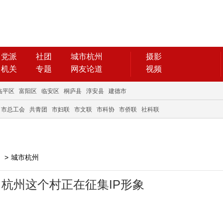
党派
社团
城市杭州
摄影
机关
专题
网友论道
视频
临平区
富阳区
临安区
桐庐县
淳安县
建德市
市总工会
共青团
市妇联
市文联
市科协
市侨联
社科联
>
城市杭州
 杭州这个村正在征集IP形象