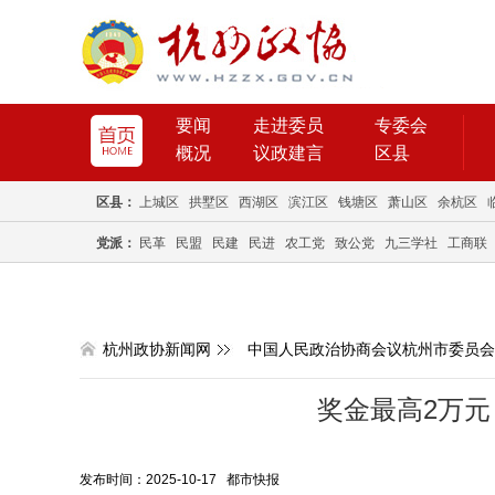
要闻
走进委员
专委会
概况
议政建言
区县
区县：
上城区
拱墅区
西湖区
滨江区
钱塘区
萧山区
余杭区
党派：
民革
民盟
民建
民进
农工党
致公党
九三学社
工商联
杭州政协新闻网
中国人民政治协商会议杭州市委员会
奖金最高2万元
发布时间：2025-10-17 都市快报