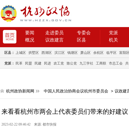
要闻
走进委员
专委会
党派
概况
议政建言
区县
机关
区县：
上城区
拱墅区
西湖区
滨江区
钱塘区
萧山区
余杭区
临平区
富阳
党派：
民革
民盟
民建
民进
农工党
致公党
九三学社
工商联
市总工会
共
杭州政协新闻网
中国人民政治协商会议杭州市委员会
>
议政建
来看看杭州市两会上代表委员们带来的好建议
2023-02-22 09:46:42 来源: 都市快报