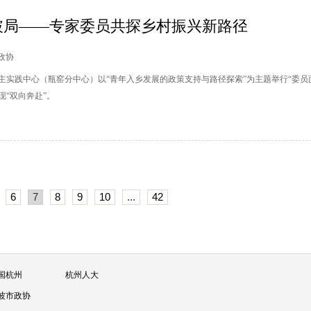
破局——专家委员共探乡村振兴新路径
杭政协
主实践中心（瓶窑分中心）以“青年入乡发展的政策支持与路径探索”为主题举行“委员
“双向奔赴”。
6
7
8
9
10
...
42
国杭州
杭州人大
波市政协