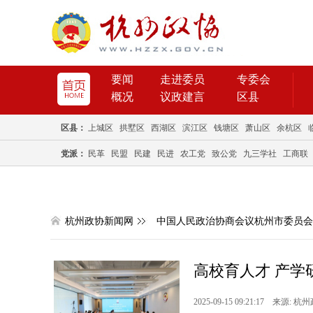
要闻
走进委员
专委会
概况
议政建言
区县
区县：
上城区
拱墅区
西湖区
滨江区
钱塘区
萧山区
余杭区
党派：
民革
民盟
民建
民进
农工党
致公党
九三学社
工商联
杭州政协新闻网
中国人民政治协商会议杭州市委员会
高校育人才 产学研
2025-09-15 09:21:17 来源: 杭