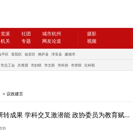
党派
社团
城市杭州
摄影
机关
专题
网友论道
视频
临平区
富阳区
临安区
桐庐县
淳安县
建德市
市总工会
共青团
市妇联
市文联
市科协
市侨联
社科联
>
议政建言
转成果 学科交叉激潜能 政协委员为教育赋...
州政协