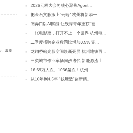
2026云栖大会将核心聚焦Agent...
把金石文脉搬上“云端” 杭州将新添一...
闸弄口以AI赋能 让残障青年重获“被...
一张电影票，打开不止一个世界 杭州电...
二季度招聘企业数同比增加8.5% 宠...
心、履职
龙翔桥站光影空间焕新亮屏 杭州地铁再...
三类城市作业车辆同步迭代 新能源渣土...
16.69万人次、1036架次！杭州...
从10年到4.5年 “钱塘造”创新药...