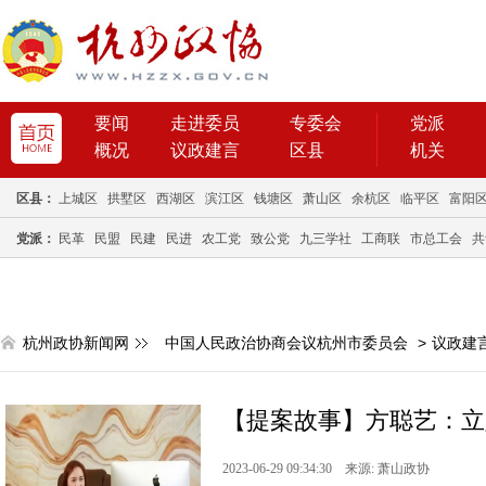
要闻
走进委员
专委会
党派
概况
议政建言
区县
机关
区县：
上城区
拱墅区
西湖区
滨江区
钱塘区
萧山区
余杭区
临平区
富阳
党派：
民革
民盟
民建
民进
农工党
致公党
九三学社
工商联
市总工会
共
杭州政协新闻网
中国人民政治协商会议杭州市委员会
>
议政建
【提案故事】方聪艺：立足
2023-06-29 09:34:30 来源: 萧山政协