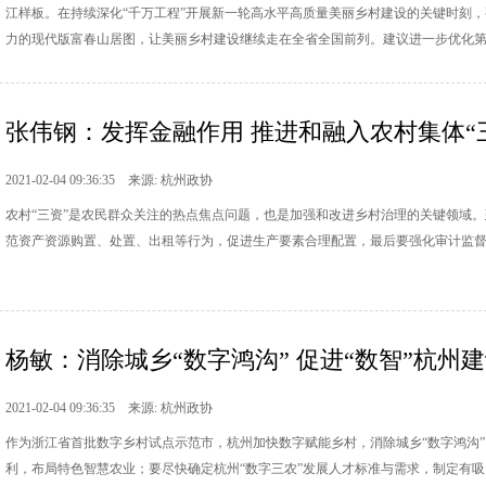
江样板。在持续深化“千万工程”开展新一轮高水平高质量美丽乡村建设的关键时刻
力的现代版富春山居图，让美丽乡村建设继续走在全省全国前列。建议进一步优化
态招引。
张伟钢：发挥金融作用 推进和融入农村集体“
2021-02-04 09:36:35 来源: 杭州政协
农村“三资”是农民群众关注的热点焦点问题，也是加强和改进乡村治理的关键领域。
范资产资源购置、处置、出租等行为，促进生产要素合理配置，最后要强化审计监
杨敏：消除城乡“数字鸿沟” 促进“数智”杭州
2021-02-04 09:36:35 来源: 杭州政协
作为浙江省首批数字乡村试点示范市，杭州加快数字赋能乡村，消除城乡“数字鸿沟”
利，布局特色智慧农业；要尽快确定杭州“数字三农”发展人才标准与需求，制定有