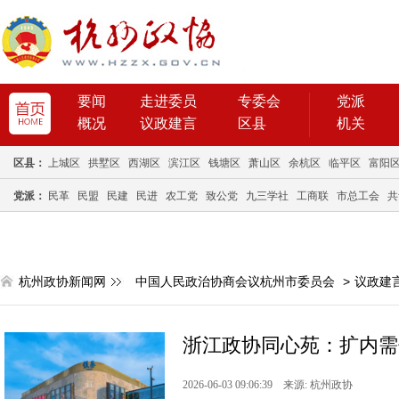
要闻
走进委员
专委会
党派
概况
议政建言
区县
机关
区县：
上城区
拱墅区
西湖区
滨江区
钱塘区
萧山区
余杭区
临平区
富阳
党派：
民革
民盟
民建
民进
农工党
致公党
九三学社
工商联
市总工会
共
杭州政协新闻网
中国人民政治协商会议杭州市委员会
>
议政建
浙江政协同心苑：扩内需
2026-06-03 09:06:39 来源: 杭州政协