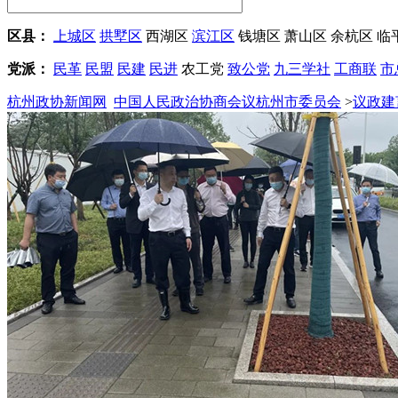
区县：
上城区
拱墅区
西湖区
滨江区
钱塘区
萧山区
余杭区
临
党派：
民革
民盟
民建
民进
农工党
致公党
九三学社
工商联
市
杭州政协新闻网
中国人民政治协商会议杭州市委员会
>
议政建