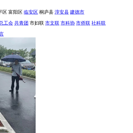
平区
富阳区
临安区
桐庐县
淳安县
建德市
总工会
共青团
市妇联
市文联
市科协
市侨联
社科联
言