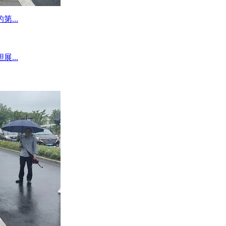
...
...