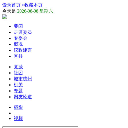
设为首页
>
收藏本页
今天是
2026-08-08 星期六
要闻
走进委员
专委会
概况
议政建言
区县
党派
社团
城市杭州
机关
专题
网友论道
摄影
视频