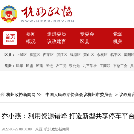
要闻
走进委员
专委会
党派
概况
议政建言
区县
机关
区县：
上城区
拱墅区
西湖区
滨江区
钱塘区
萧山区
余杭区
临平区
富阳
党派：
民革
民盟
民建
民进
农工党
致公党
九三学社
工商联
市总工会
共
杭州政协新闻网
中国人民政治协商会议杭州市委员会
>
议政建
乔小燕：利用资源错峰 打造新型共享停车平
2022-03-29 08:30:00 来源: 杭州政协新闻网