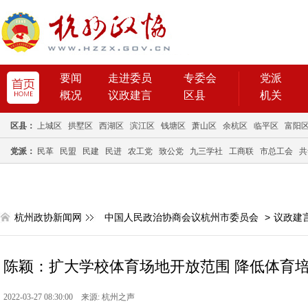
要闻
走进委员
专委会
党派
概况
议政建言
区县
机关
区县：
上城区
拱墅区
西湖区
滨江区
钱塘区
萧山区
余杭区
临平区
富阳
党派：
民革
民盟
民建
民进
农工党
致公党
九三学社
工商联
市总工会
共
杭州政协新闻网
中国人民政治协商会议杭州市委员会
>
议政建
陈颖：扩大学校体育场地开放范围 降低体育培训
2022-03-27 08:30:00 来源: 杭州之声