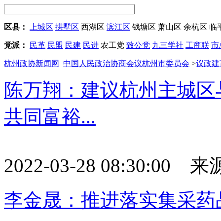
区县：
上城区
拱墅区
西湖区
滨江区
钱塘区
萧山区
余杭区
临
党派：
民革
民盟
民建
民进
农工党
致公党
九三学社
工商联
市
杭州政协新闻网
中国人民政治协商会议杭州市委员会
>
议政建
陈万翔：建议杭州主城区
共同富裕...
2022-03-28 08:30:0
李金晟：推进落实集采药