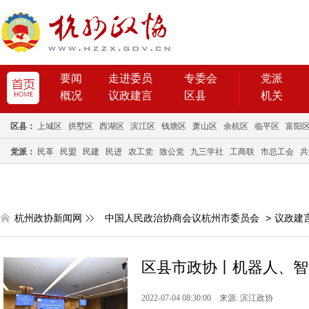
要闻
走进委员
专委会
党派
概况
议政建言
区县
机关
区县：
上城区
拱墅区
西湖区
滨江区
钱塘区
萧山区
余杭区
临平区
富阳
党派：
民革
民盟
民建
民进
农工党
致公党
九三学社
工商联
市总工会
共
杭州政协新闻网
中国人民政治协商会议杭州市委员会
>
议政建
区县市政协丨机器人、智
2022-07-04 08:30:00 来源: 滨江政协