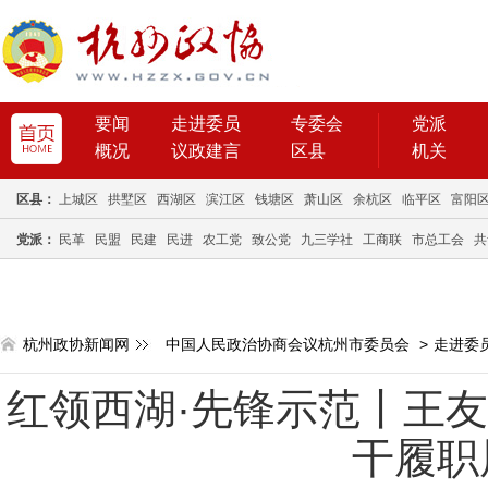
要闻
走进委员
专委会
党派
概况
议政建言
区县
机关
区县：
上城区
拱墅区
西湖区
滨江区
钱塘区
萧山区
余杭区
临平区
富阳
党派：
民革
民盟
民建
民进
农工党
致公党
九三学社
工商联
市总工会
共
杭州政协新闻网
中国人民政治协商会议杭州市委员会
>
走进委
红领西湖·先锋示范丨王友
干履职