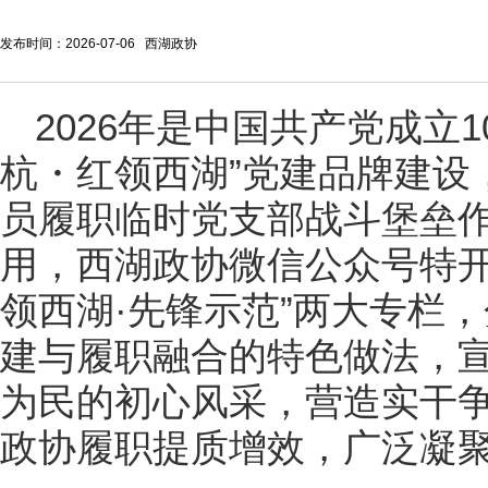
发布时间：2026-07-06 西湖政协
2026年是中国共产党成立
杭・红领西湖”党建品牌建设
员履职临时党支部战斗堡垒
用，西湖政协微信公众号特开
领西湖·先锋示范”两大专栏
建与履职融合的特色做法，
为民的初心风采，营造实干
政协履职提质增效，广泛凝