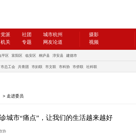
党派
社团
城市杭州
摄影
机关
专题
网友论道
视频
临平区
富阳区
临安区
桐庐县
淳安县
建德市
市总工会
共青团
市妇联
市文联
市科协
市侨联
社科联
>
走进委员
 问诊城市“痛点”，让我们的生活越来越好
州政协