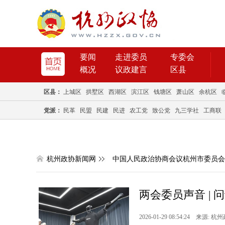
要闻
走进委员
专委会
概况
议政建言
区县
区县：
上城区
拱墅区
西湖区
滨江区
钱塘区
萧山区
余杭区
党派：
民革
民盟
民建
民进
农工党
致公党
九三学社
工商联
杭州政协新闻网
中国人民政治协商会议杭州市委员会
两会委员声音 |
2026-01-29 08:54:24 来源: 杭