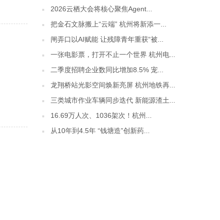
2026云栖大会将核心聚焦Agent...
把金石文脉搬上“云端” 杭州将新添一...
闸弄口以AI赋能 让残障青年重获“被...
一张电影票，打开不止一个世界 杭州电...
二季度招聘企业数同比增加8.5% 宠...
龙翔桥站光影空间焕新亮屏 杭州地铁再...
三类城市作业车辆同步迭代 新能源渣土...
16.69万人次、1036架次！杭州...
从10年到4.5年 “钱塘造”创新药...