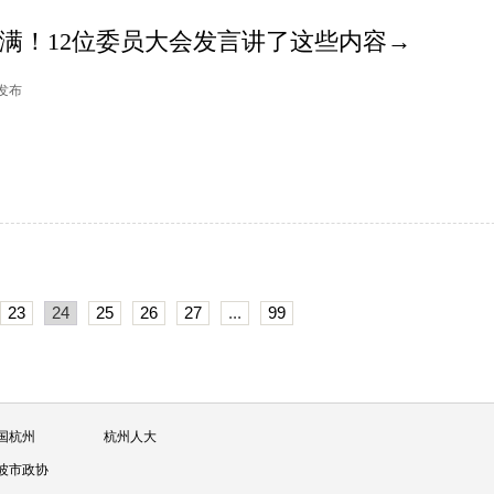
货满满！12位委员大会发言讲了这些内容→
庐发布
23
24
25
26
27
...
99
国杭州
杭州人大
波市政协