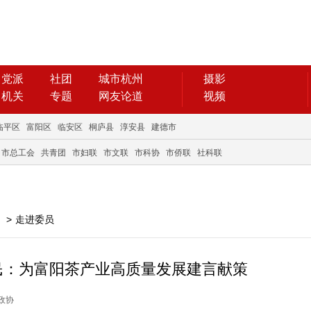
党派
社团
城市杭州
摄影
机关
专题
网友论道
视频
临平区
富阳区
临安区
桐庐县
淳安县
建德市
市总工会
共青团
市妇联
市文联
市科协
市侨联
社科联
>
走进委员
民：为富阳茶产业高质量发展建言献策
阳政协