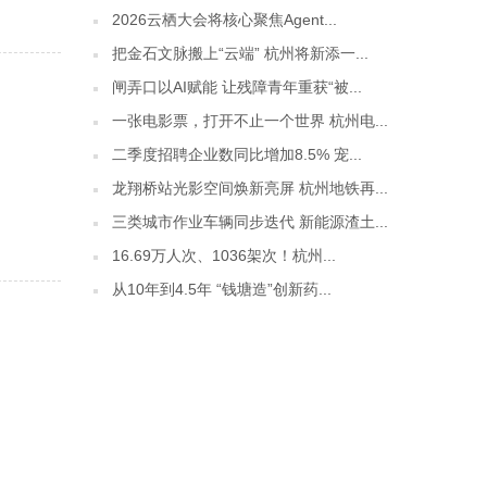
2026云栖大会将核心聚焦Agent...
把金石文脉搬上“云端” 杭州将新添一...
闸弄口以AI赋能 让残障青年重获“被...
一张电影票，打开不止一个世界 杭州电...
二季度招聘企业数同比增加8.5% 宠...
龙翔桥站光影空间焕新亮屏 杭州地铁再...
三类城市作业车辆同步迭代 新能源渣土...
16.69万人次、1036架次！杭州...
从10年到4.5年 “钱塘造”创新药...