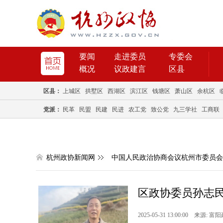
要闻
走进委员
专委会
概况
议政建言
区县
区县：
上城区
拱墅区
西湖区
滨江区
钱塘区
萧山区
余杭区
党派：
民革
民盟
民建
民进
农工党
致公党
九三学社
工商联
杭州政协新闻网
中国人民政治协商会议杭州市委员会
区政协委员孙志
2025-05-31 13:00:00 来源: 富