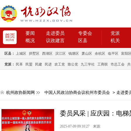
要闻
走进委员
专委会
党派
概况
议政建言
区县
机关
区县：
上城区
拱墅区
西湖区
滨江区
钱塘区
萧山区
余杭区
临平区
富阳
党派：
民革
民盟
民建
民进
农工党
致公党
九三学社
工商联
市总工会
共
杭州政协新闻网
中国人民政治协商会议杭州市委员会
>
走进委
委员风采 | 应庆园：电
2025-07-09 09:10:27 来源: